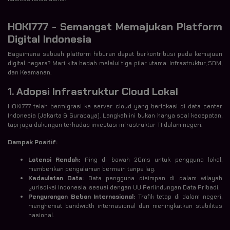
HOKI777 - Semangat Memajukan Platform
Digital Indonesia
Bagaimana sebuah platform hiburan dapat berkontribusi pada kemajuan
digital negara? Mari kita bedah melalui tiga pilar utama: Infrastruktur, SDM,
dan Keamanan.
1. Adopsi Infrastruktur Cloud Lokal
HOKI777 telah bermigrasi ke server cloud yang berlokasi di data center
Indonesia (Jakarta & Surabaya). Langkah ini bukan hanya soal kecepatan,
tapi juga dukungan terhadap investasi infrastruktur TI dalam negeri.
Dampak Positif:
Latensi Rendah:
Ping di bawah 20ms untuk pengguna lokal,
memberikan pengalaman bermain tanpa lag.
Kedaulatan Data:
Data pengguna disimpan di dalam wilayah
yurisdiksi Indonesia, sesuai dengan UU Perlindungan Data Pribadi.
Pengurangan Beban Internasional:
Trafik tetap di dalam negeri,
menghemat bandwidth internasional dan meningkatkan stabilitas
nasional.