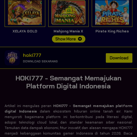
XELAYA GOLD
Mahjong Mania X
Pirate King Riches
Show More
hoki777
Download
DOWNLOAD SEKARANG
HOKI777 - Semangat Memajukan
Platform Digital Indonesia
Artikel ini mengulas peran
HOKI777 - Semangat memajukan platform
digital Indonesia
dalam ekosistem hiburan online tanah air. Kami
menyoroti bagaimana platform ini berkontribusi pada literasi digital,
adopsi teknologi cloud lokal, dan standar keamanan siber nasional.
Temukan data dampak ekonomi, fitur inovatif, dan alasan mengapa HOKI777
menjadi kebanggaan komunitas gamer Indonesia di tahun 2026. Baca