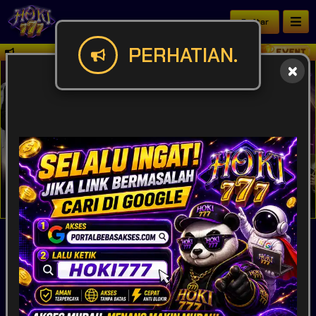
Daftar
PERHATIAN.
Butuh panduan lengkap akses HOKI777? Temukan 
IDR
50,390,585,380